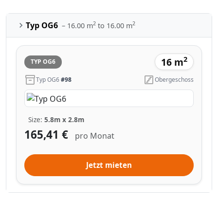
2
2
Typ OG6
– 16.00 m
to 16.00 m
2
16 m
TYP OG6
Typ OG6
#98
Obergeschoss
Size:
5.8m x 2.8m
165,41 €
pro Monat
Jetzt mieten