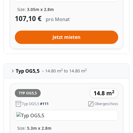
Size:
3.05m x 2.8m
107,10 €
pro Monat
Jetzt mieten
2
2
Typ OG5,5
– 14.80 m
to 14.80 m
2
14.8 m
TYP OG5,5
Typ OG5,5
#111
Obergeschoss
Size:
5.3m x 2.8m