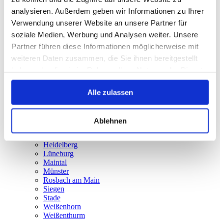
Weißenthurm
analysieren. Außerdem geben wir Informationen zu Ihrer
Stellplätze
Kaufen
Verwendung unserer Website an unsere Partner für
Kontakt
soziale Medien, Werbung und Analysen weiter. Unsere
Partner führen diese Informationen möglicherweise mit
Home
Über uns
weiteren Daten zusammen, die Sie ihnen bereitgestellt
Mieten
haben oder die sie im Rahmen Ihrer Nutzung der Dienste
Bielefeld
gesammelt haben.
Celle
Dorsten
Alle zulassen
Dortmund
Emmerich
Erfurt
Ablehnen
Eschweiler
Grevenbroich
Heidelberg
Lüneburg
Maintal
Münster
Rosbach am Main
Siegen
Stade
Weißenhorn
Weißenthurm