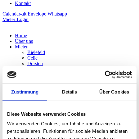
Kontakt
Calendar-alt
Envelope
Whatsapp
Mieter-Login
Home
Über uns
Mieten
Bielefeld
Celle
Dorsten
Dortmund
Emmerich
Erfurt
Eschweiler
Grevenbroich
Zustimmung
Details
Über Cookies
Heidelberg
Lüneburg
Maintal
Diese Webseite verwendet Cookies
Münster
Rosbach am Main
Wir verwenden Cookies, um Inhalte und Anzeigen zu
Siegen
Stade
personalisieren, Funktionen für soziale Medien anbieten
Weißenhorn
zu können und die Zugriffe auf unsere Website zu