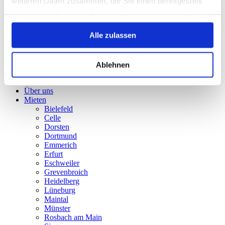
weiteren Daten zusammen, die Sie ihnen bereitgestellt
Rosbach am Main
Siegen
haben oder die sie im Rahmen Ihrer Nutzung der Dienste
Stade
gesammelt haben.
Weißenhorn
Alle zulassen
Weißenthurm
Stellplätze
Kaufen
Kontakt
Ablehnen
Home
Über uns
Mieten
Bielefeld
Celle
Dorsten
Dortmund
Emmerich
Erfurt
Eschweiler
Grevenbroich
Heidelberg
Lüneburg
Maintal
Münster
Rosbach am Main