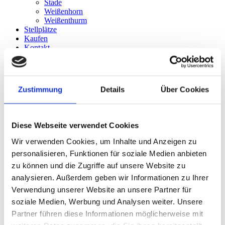
Stade
Weißenhorn
Weißenthurm
Stellplätze
Kaufen
Kontakt
Termin buchen
Zustimmung
Details
Über Cookies
Home
Über uns
Mieten
Bielefeld
Diese Webseite verwendet Cookies
Celle
Dorsten
Wir verwenden Cookies, um Inhalte und Anzeigen zu
Dortmund
personalisieren, Funktionen für soziale Medien anbieten
Emmerich
Erfurt
zu können und die Zugriffe auf unsere Website zu
Eschweiler
analysieren. Außerdem geben wir Informationen zu Ihrer
Grevenbroich
Verwendung unserer Website an unsere Partner für
Heidelberg
Lüneburg
soziale Medien, Werbung und Analysen weiter. Unsere
Maintal
Partner führen diese Informationen möglicherweise mit
Münster