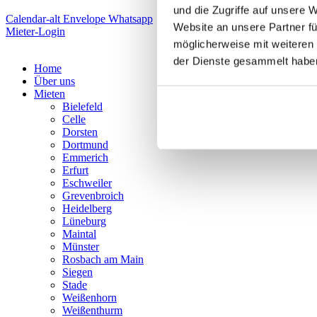
und die Zugriffe auf unsere 
Calendar-alt
Envelope
Whatsapp
Website an unsere Partner fü
Mieter-Login
möglicherweise mit weiteren
der Dienste gesammelt habe
Home
Über uns
Mieten
Bielefeld
Celle
Dorsten
Dortmund
Emmerich
Erfurt
Eschweiler
Grevenbroich
Heidelberg
Lüneburg
Maintal
Münster
Rosbach am Main
Siegen
Stade
Weißenhorn
Weißenthurm