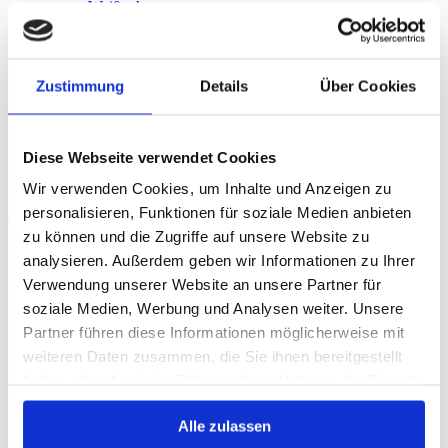
Weißenhorn
Weißenthurm
Stellplätze
Kaufen
Kontakt
Zustimmung
Details
Über Cookies
Mieter-Login
Selfstorage kaufen FAQ:
Diese Webseite verwendet Cookies
Wir verwenden Cookies, um Inhalte und Anzeigen zu
alle wichtigen Fragen und Antworten zum
personalisieren, Funktionen für soziale Medien anbieten
Thema Lagerraum kaufen
zu können und die Zugriffe auf unsere Website zu
analysieren. Außerdem geben wir Informationen zu Ihrer
Selfstorage kaufen FAQ:
Verwendung unserer Website an unsere Partner für
Fragen und Antworten zum Thema
soziale Medien, Werbung und Analysen weiter. Unsere
Partner führen diese Informationen möglicherweise mit
Kaufen
weiteren Daten zusammen, die Sie ihnen bereitgestellt
haben oder die sie im Rahmen Ihrer Nutzung der Dienste
Allgemein
gesammelt haben.
Alle zulassen
Was ist Selfstorage?