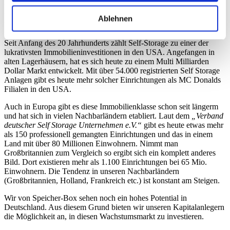
Unter dem Begriff „Self- Storage“ versteht man „Das Selbstständige
Einlagern von Gütern und Gegenständen, die man nicht tag täglich
Ablehnen
benötigt“
Seit Anfang des 20 Jahrhunderts zählt Self-Storage zu einer der
lukrativsten Immobilieninvestitionen in den USA. Angefangen in
alten Lagerhäusern, hat es sich heute zu einem Multi Milliarden
Dollar Markt entwickelt. Mit über 54.000 registrierten Self Storage
Anlagen gibt es heute mehr solcher Einrichtungen als MC Donalds
Filialen in den USA.
Auch in Europa gibt es diese Immobilienklasse schon seit längerm
und hat sich in vielen Nachbarländern etabliert. Laut dem
„Verband
deutscher Self Storage Unternehmen e.V.“
gibt es heute etwas mehr
als 150 professionell gemangten Einrichtungen und das in einem
Land mit über 80 Millionen Einwohnern. Nimmt man
Großbritannien zum Vergleich so ergibt sich ein komplett anderes
Bild. Dort existieren mehr als 1.100 Einrichtungen bei 65 Mio.
Einwohnern. Die Tendenz in unseren Nachbarländern
(Großbritannien, Holland, Frankreich etc.) ist konstant am Steigen.
Wir von Speicher-Box sehen noch ein hohes Potential in
Deutschland. Aus diesem Grund bieten wir unseren Kapitalanlegern
die Möglichkeit an, in diesen Wachstumsmarkt zu investieren.